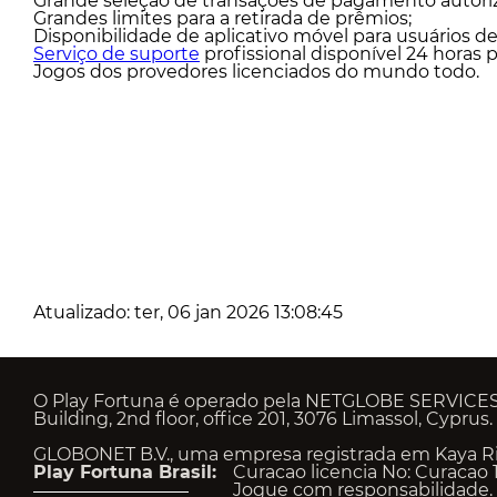
Grande seleção de transações de pagamento autorizad
Grandes limites para a retirada de prêmios;
Disponibilidade de aplicativo móvel para usuários de
Serviço de suporte
profissional disponível 24 horas p
Jogos dos provedores licenciados do mundo todo.
Atualizado:
ter, 06 jan 2026 13:08:45
O Play Fortuna é operado pela NETGLOBE SERVICES 
Building, 2nd floor, office 201, 3076 Limassol, Cyprus.
GLOBONET B.V., uma empresa registrada em Kaya Ric
Play Fortuna Brasil:
Curacao licencia No: Curacao 
Jogue com responsabilidade.