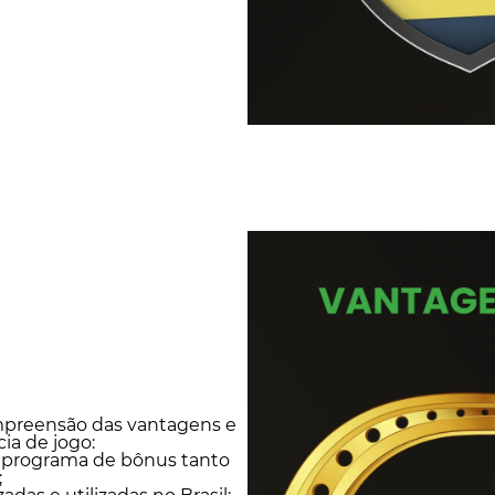
compreensão das vantagens e
ia de jogo:
 programa de bônus tanto
;