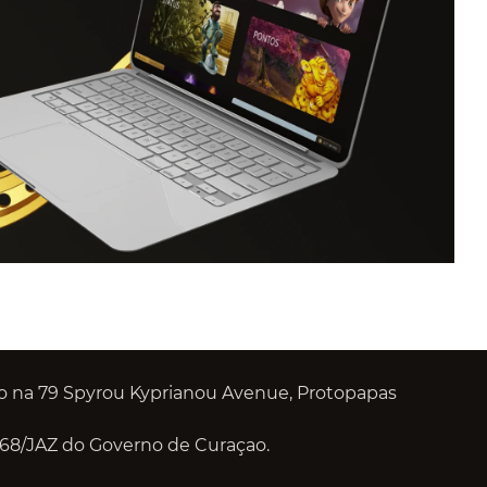
o na 79 Spyrou Kyprianou Avenue, Protopapas
668/JAZ do Governo de Curaçao.